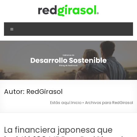
Saltar
al
contenido
RedGirasol
Menú
CMS
RedGirasol
Autor:
RedGirasol
Estás aquí:
Inicio
»
Archivos para RedGirasol
La financiera japonesa que